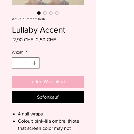
Artikelnummer: 163K
Lullaby Accent
Standardpreis
Sale-
 2,90 CHF 
2,50 CHF
Preis
Anzahl
*
In den Warenkorb
Sofortkauf
4 nail wraps
Colour: pink-lila ombre (Note
that screen color may not