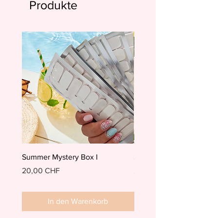
Produkte
Summer Mystery Box I
Summer Mystery Box II
Preis
Preis
20,00 CHF
20,00 CHF
In den Warenkorb