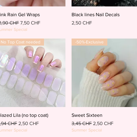
Schnellansicht
Schnellansicht
ink Rain Gel Wraps
Black lines Nail Decals
tandardpreis
Sale-Preis
Preis
2,90 CHF
7,50 CHF
2,50 CHF
ummer Special
No Top Coat needed
-50%-Exclusive
Schnellansicht
Schnellansicht
lazed Lila (no top coat)
Sweet Sixteen
tandardpreis
Sale-Preis
Standardpreis
Sale-Preis
,94 CHF
2,50 CHF
3,45 CHF
2,50 CHF
ummer Special
Summer Special