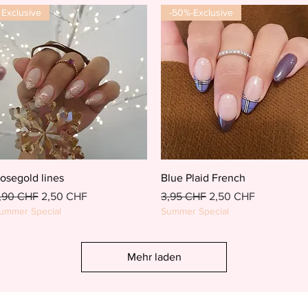
Exclusive
-50%-Exclusive
Schnellansicht
Schnellansicht
osegold lines
Blue Plaid French
tandardpreis
Sale-Preis
Standardpreis
Sale-Preis
,90 CHF
2,50 CHF
3,95 CHF
2,50 CHF
ummer Special
Summer Special
Mehr laden