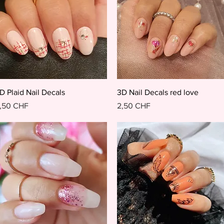
Schnellansicht
Schnellansicht
D Plaid Nail Decals
3D Nail Decals red love
reis
Preis
,50 CHF
2,50 CHF