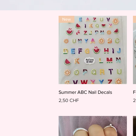
New
Schnellansicht
Summer ABC Nail Decals
F
Preis
P
2,50 CHF
2