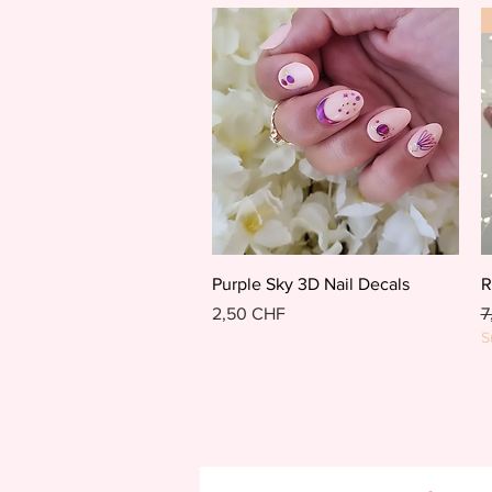
Schnellansicht
Purple Sky 3D Nail Decals
R
Preis
S
2,50 CHF
7
S