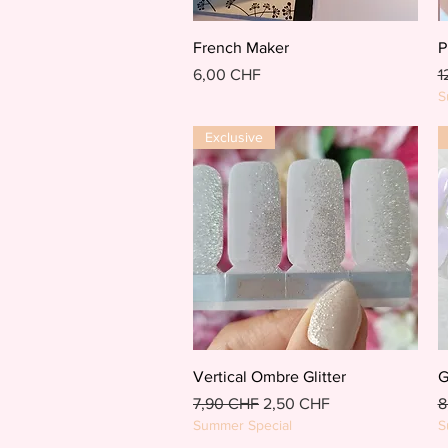
Schnellansicht
French Maker
P
Preis
S
6,00 CHF
1
S
Exclusive
Schnellansicht
Vertical Ombre Glitter
G
Standardpreis
Sale-Preis
S
7,90 CHF
2,50 CHF
8
Summer Special
S