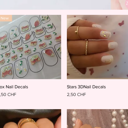
New
Schnellansicht
Schnellansicht
ox Nail Decals
Stars 3DNail Decals
reis
Preis
,50 CHF
2,50 CHF