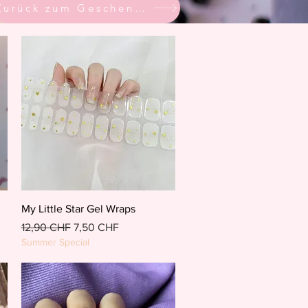
Zurück zum Geschenkführer
Schnellansicht
My Little Star Gel Wraps
Standardpreis
Sale-Preis
12,90 CHF
7,50 CHF
Summer Special