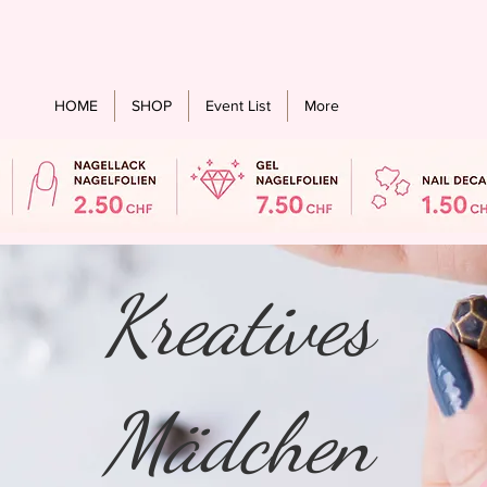
stenloser Versand ab einem bestellwert von CHF 60.- für alle Länder
HOME
SHOP
Event List
More
Kreatives
Mädchen