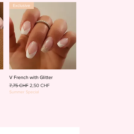
Exclusive
Schnellansicht
V French with Glitter
Standardpreis
Sale-Preis
7,75 CHF
2,50 CHF
Summer Special