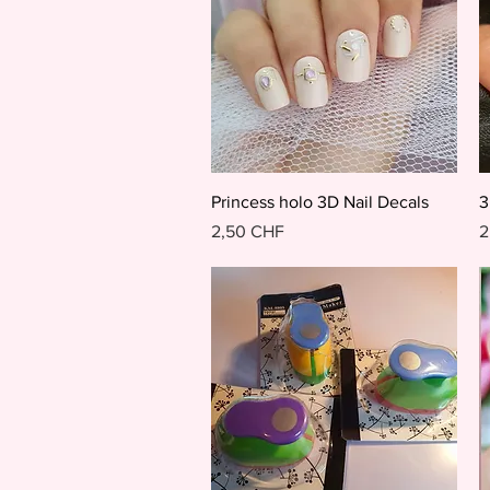
Schnellansicht
Princess holo 3D Nail Decals
3
Preis
P
2,50 CHF
2