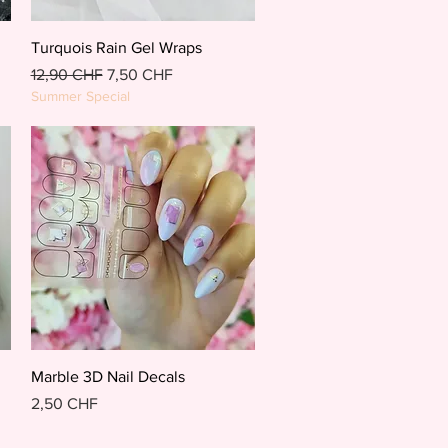
Schnellansicht
Turquois Rain Gel Wraps
Standardpreis
Sale-Preis
12,90 CHF
7,50 CHF
Summer Special
Schnellansicht
Marble 3D Nail Decals
Preis
2,50 CHF