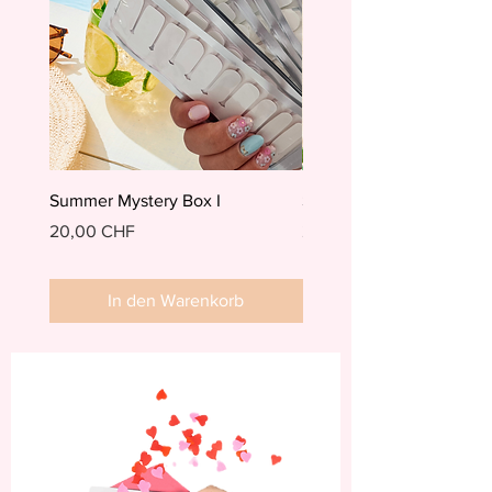
Summer Mystery Box I
Summer Mystery Box II
Preis
Preis
20,00 CHF
20,00 CHF
In den Warenkorb