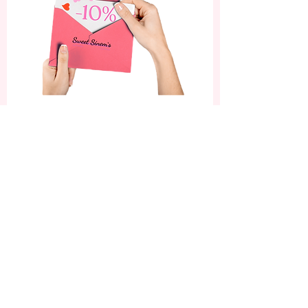
Abonniere jetzt und
erhalte 10% Rabatt auf
deine erste Bestellung.
Sei die Erste, die von unseren neuesten
Nagelkunst-Designs, exklusiven
Angeboten und Beauty-Tipps erfährt!
Einreichen