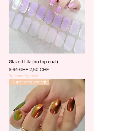
Glazed Lila (no top coat)
Standardpreis
Sale-Preis
8,94 CHF
2,50 CHF
Summer Special
Super long lasting!