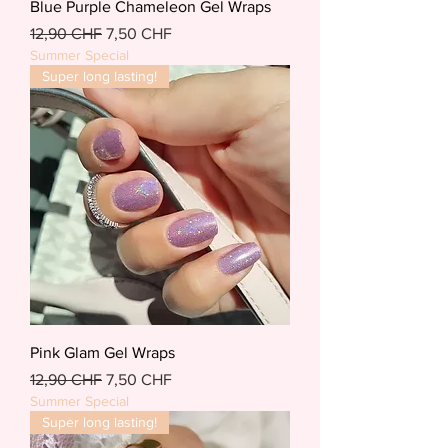
Blue Purple Chameleon Gel Wraps
Standardpreis
Sale-Preis
12,90 CHF
7,50 CHF
Summer Special
Super long lasting!
Pink Glam Gel Wraps
Standardpreis
Sale-Preis
12,90 CHF
7,50 CHF
Summer Special
Super long lasting!