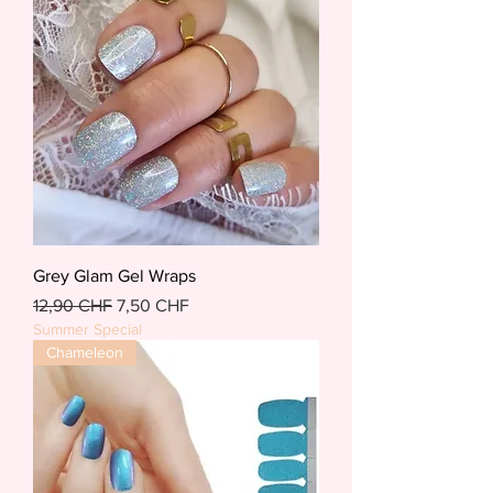
Grey Glam Gel Wraps
Standardpreis
Sale-Preis
12,90 CHF
7,50 CHF
Summer Special
Chameleon