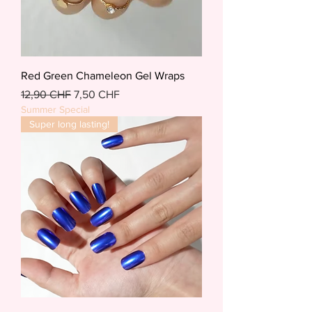
Red Green Chameleon Gel Wraps
Standardpreis
Sale-Preis
12,90 CHF
7,50 CHF
Summer Special
Super long lasting!