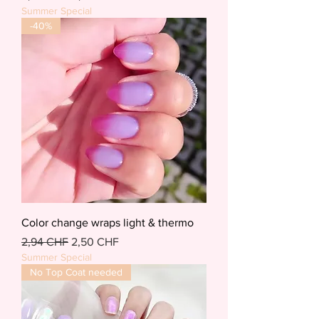
Summer Special
-40%
Color change wraps light & thermo
Standardpreis
Sale-Preis
2,94 CHF
2,50 CHF
Summer Special
No Top Coat needed