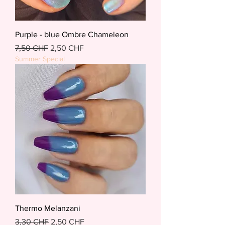
Purple - blue Ombre Chameleon
Standardpreis
Sale-Preis
7,50 CHF
2,50 CHF
Summer Special
Thermo Melanzani
Standardpreis
Sale-Preis
3,30 CHF
2,50 CHF