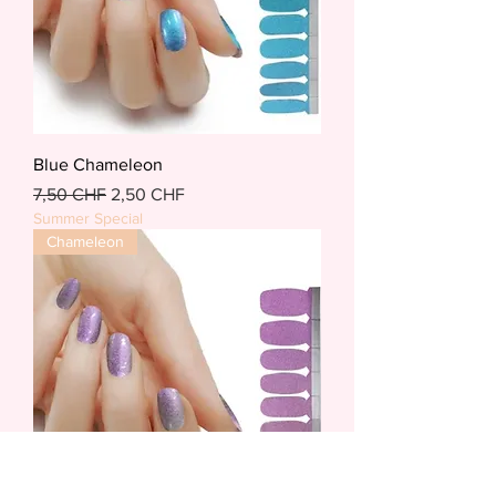
Blue Chameleon
Standardpreis
Sale-Preis
7,50 CHF
2,50 CHF
Summer Special
Chameleon