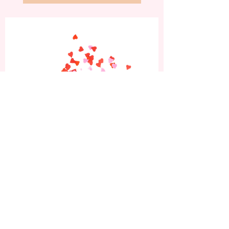
Abonniere jetzt und
erhalte 10% Rabatt auf
deine erste Bestellung.
Sei die Erste, die von unseren neuesten
Nagelkunst-Designs, exklusiven
Angeboten und Beauty-Tipps erfährt!