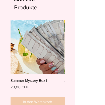
Produkte
Summer Mystery Box I
Summer Mystery Box II
Preis
Preis
20,00 CHF
20,00 CHF
In den Warenkorb