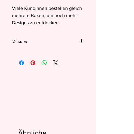
Viele Kundinnen bestellen gleich
mehrere Boxen, um noch mehr
Designs zu entdecken.
Versand
📦 Versandinformationen (alt kısım için)
🇨🇭
Versand innerhalb der
Schweiz kostenlos
🌍
International kostenlos ab 60
CHF Bestellwert
EU Kunden zahlen die
Mehrwertsteuer direkt beim Checkout.
So entstehen
keine zusätzlichen
Zollkosten bei der Lieferung
.
Ähnliche