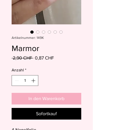
Artikelnummer: 149K
Marmor
Standardpreis
Sale-
 2,90 CHF 
0,87 CHF
Preis
Anzahl
*
In den Warenkorb
Sofortkauf
4 Nagelfolie