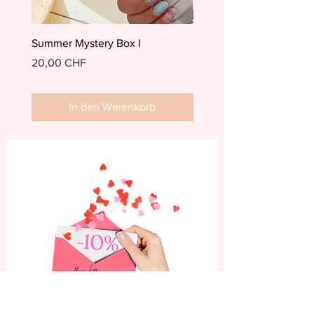
Summer Mystery Box I
Summer Mystery Box II
Preis
Preis
20,00 CHF
20,00 CHF
In den Warenkorb