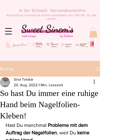
In der Schweiz Versandkostenfrei
Kostenloser Versand ab einem bestellwert von CHF 60.- für alle
Länder
Beitrag
Sina Telatar
20. Aug. 2022
1 Min. Lesezeit
So hast Du immer eine ruhige
Hand beim Nagelfolien-
Kleben!
Hast Du manchmal 
Probleme mit dem 
Auftrag der Nagelfolien
, weil Du 
keine 