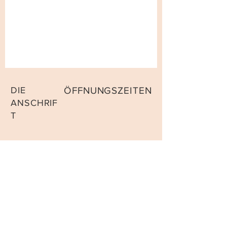
DIE
ÖFFNUNGSZEITEN
ANSCHRIF
T
Mo-Mi:9:00-11:00 Uhr
9475 Sevelen
Di-Do: 14:00-15:30 Uhr
Schweiz
Sa-So: 10:00 - 12:00 Uhr
KONTAKT
Email:
sweetsinems@gmail.com